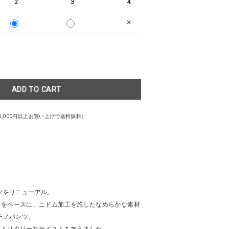
2
3
4
✕
ADD TO CART
5,000円以上お買い上げで送料無料）
ツ
をリニューアル。
ノをベースに、ニドム加工を施したなめらかな素材
定番チノパンツ。