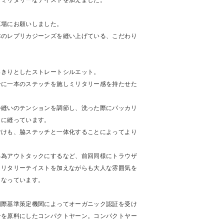
りミリタリーなテイストを加えました。
工場にお願いしました。
本のレプリカジーンズを縫い上げている、こだわり
っきりとしたストレートシルエット。
ーに一本のステッチを施しミリタリー感を持たせた
巻縫いのテンションを調節し、洗った際にパッカリ
うに縫っています。
付けも、脇ステッチと一体化することによってより
る為アウトタックにするなど、前回同様にトラウザ
ミリタリーテイストを加えながらも大人な雰囲気を
となっています。
国際基準策定機関によってオーガニック認証を受け
ンを原料にしたコンパクトヤーン。コンパクトヤー