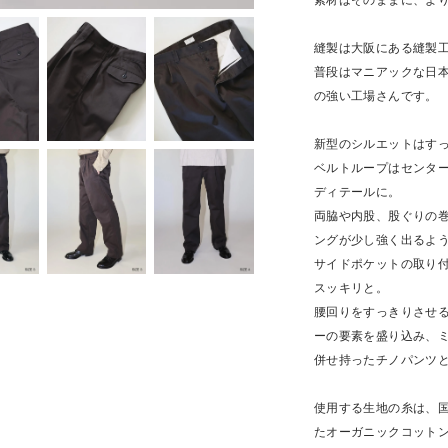
素材はそのままに、よ
縫製は大阪にある縫製
普段はマニアックな日
の強い工場さんです。
新型のシルエットはす
ベルトループはセンタ
ディテールに。
両脇や内股、股ぐりの
ングが少し強く出るよ
サイドポケットの取り
スッキリと。
腰回りをすっきりさせ
ーの要素を盛り込み、
併せ持ったチノパンツ
使用する生地の糸は、
たオーガニックコット