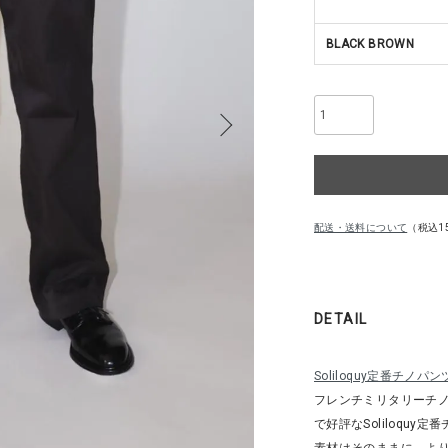
BLACK BROWN
配送・送料について
（税込1
DETAIL
Soliloquy定番チノパン
フレンチミリタリーチ
で好評なSoliloquy