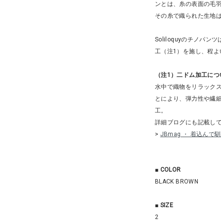
ンとは、糸の表面の毛
その糸で織られた生地
Soliloquyのチノ
工（注1）を施し、程
（注1）二ドム加工につ
水中で織物をリラック
とにより、弾力性や繊
工。
詳細ブログにも記載し
>
JBmag ・ 着込ん
■
COLOR
BLACK BROWN
■
SIZE
2