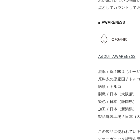
糸が混入している場合
点としてカウントして
■
AWARENESS
ABOUT AWARENESS
混率 / 綿 100%（オ
原料糸の原産国 / トル
紡績 / トルコ
製織 / 日本（大阪府）
染色 / 日本（静岡県）
加工 / 日本（新潟県）
製品縫製工場 / 日本（
この製品に使われてい
てオーガニック認定を