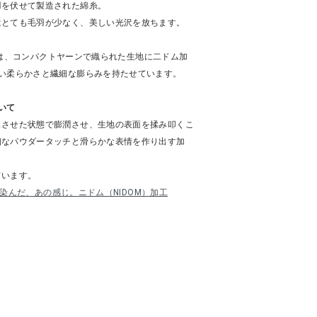
羽を伏せて製造された綿糸。
はとても毛羽が少なく、美しい光沢を放ちます。
パンツは、コンパクトヤーンで織られた生地に二ドム加
よい柔らかさと繊細な膨らみを持たせています。
いて
スさせた状態で膨潤させ、生地の表面を揉み叩くこ
細なパウダータッチと滑らかな表情を作り出す加
ています。
で馴染んだ、あの感じ。ニドム（NIDOM）加工