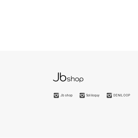
Jb shop
Soliloquy
DENILOOP