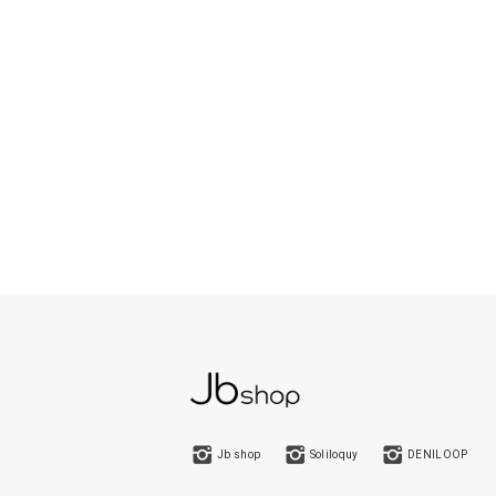
Jb shop
Soliloquy
DENILOOP