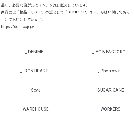
品し、必要な箇所にはリペアを施し販売しています。
商品には「検品・リペア」の証として「DENILOOP」ネームが縫い付けてあ
付けてお届けしています。
https://deniloop.jp/
カテゴリー一覧
_ DENIME
_ F.O.B FACTORY
_ IRON HEART
_ Pherrow's
_ Scye
_ SUGAR CANE
_ WAREHOUSE
_ WORKERS