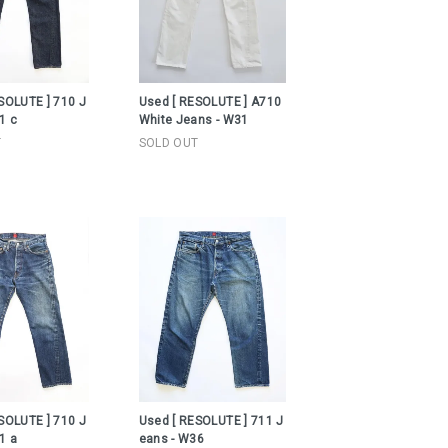
SOLUTE ] 710 J
Used [ RESOLUTE ] A710
1 c
White Jeans - W31
T
SOLD OUT
SOLUTE ] 710 J
Used [ RESOLUTE ] 711 J
1 a
eans - W36