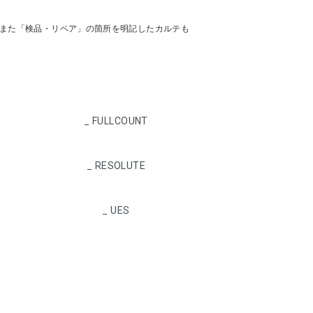
り、また「検品・リペア」の箇所を明記したカルテも
_ FULLCOUNT
_ RESOLUTE
_ UES