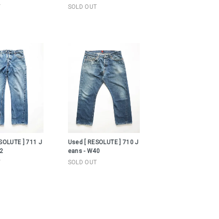
T
SOLD OUT
SOLUTE ] 711 J
Used [ RESOLUTE ] 710 J
32
eans - W40
T
SOLD OUT