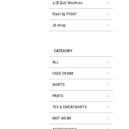
お茶染め Washizu.
lllast by FYSKY
Jb shop
CATEGORY
ALL
USED DENIM
SHIRTS
PANTS
TEE & SWEATSHIRTS
KNIT WEAR