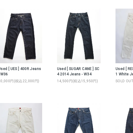
Used [ UES ] 400R Jeans
Used [ SUGAR CANE ] SC
Used [ RE
- W36
4 2014 Jeans - W34
1 White J
20,000円(税込22,000円)
14,500円(税込15,950円)
SOLD OU