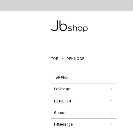
TOP
DENILOOP
BRAND
Soliloquy
DENILOOP
Gorsch
FilMelange