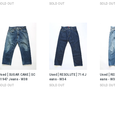
SOLD OUT
SOLD OUT
SOLD OU
Used [ SUGAR CANE ] SC
Used [ RESOLUTE ] 714 J
Used [ RE
41947 Jeans - W38
eans - W34
eans - W
SOLD OUT
SOLD OUT
SOLD OU